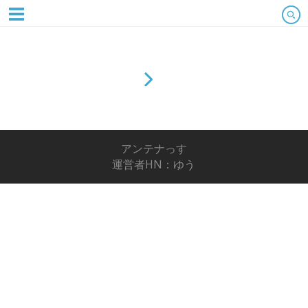
アンテナっす
運営者HN：ゆう